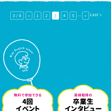
...
Last »
3 / 8
«
1
2
3
4
5
»
無料で参加できる
英検取得の
4回
卒業生
イベント
インタビュー