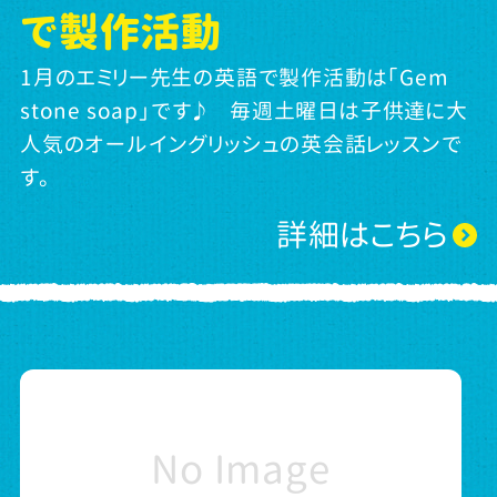
で製作活動
1月のエミリー先生の英語で製作活動は「Gem
stone soap」です♪ 毎週土曜日は子供達に大
人気のオールイングリッシュの英会話レッスンで
す。
詳細はこちら
No Image