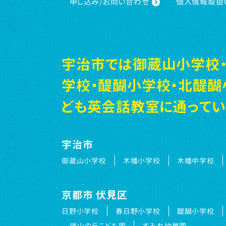
申し込み/お問い合わせ
個人情報取扱
宇治市では御蔵山小学校・
学校・醍醐小学校・北醍醐
ども英会話教室に通ってい
宇治市
御蔵山小学校
木幡小学校
木幡中学校
京都市 伏見区
日野小学校
春日野小学校
醍醐小学校
端山の丘こども園
すみれ幼稚園